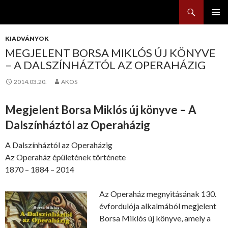
Keresés
KILÉPÉS
ELSŐDL
A
MENÜ
KIADVÁNYOK
TARTALOMBA
MEGJELENT BORSA MIKLÓS ÚJ KÖNYVE
– A DALSZÍNHÁZTÓL AZ OPERAHÁZIG
2014.03.20.
AKOS
Megjelent Borsa Miklós új könyve – A
Dalszínháztól az Operaházig
A Dalszínháztól az Operaházig
Az Operaház épületének története
1870 – 1884 – 2014
Az O
peraház megnyitásának 130.
évfordulója alkalmából megjelent
Borsa Miklós új könyve, amely a