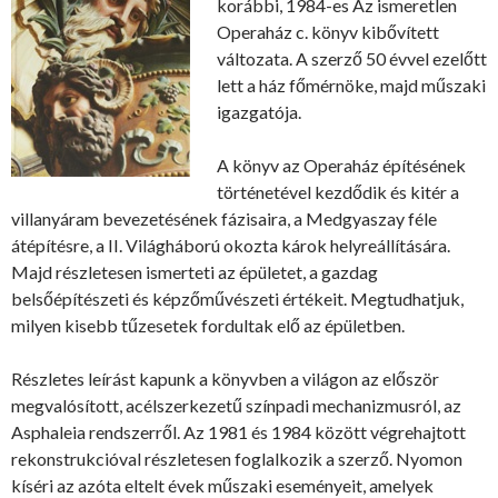
korábbi, 1984-es Az ismeretlen
Operaház c. könyv kibővített
változata. A szerző 50 évvel ezelőtt
lett a ház főmérnöke, majd műszaki
igazgatója.
A könyv az Operaház építésének
történetével kezdődik és kitér a
villanyáram bevezetésének fázisaira, a Medgyaszay féle
átépítésre, a II. Világháború okozta károk helyreállítására.
Majd részletesen ismerteti az épületet, a gazdag
belsőépítészeti és képzőművészeti értékeit. Megtudhatjuk,
milyen kisebb tűzesetek fordultak elő az épületben.
Részletes leírást kapunk a könyvben a világon az először
megvalósított, acélszerkezetű színpadi mechanizmusról, az
Asphaleia rendszerről. Az 1981 és 1984 között végrehajtott
rekonstrukcióval részletesen foglalkozik a szerző. Nyomon
kíséri az azóta eltelt évek műszaki eseményeit, amelyek