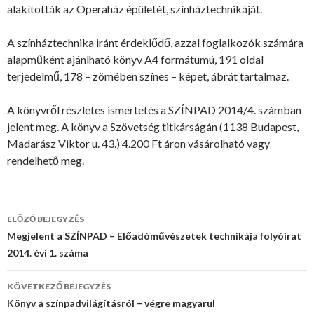
alakították az Operaház épületét, színháztechnikáját.
A színháztechnika iránt érdeklődő, azzal foglalkozók számára
alapműként ajánlható könyv A4 formátumú, 191 oldal
terjedelmű, 178 – zömében színes – képet, ábrát tartalmaz.
A könyvről részletes ismertetés a SZÍNPAD 2014/4. számban
jelent meg. A könyv a Szövetség titkárságán (1138 Budapest,
Madarász Viktor u. 43.) 4.200 Ft áron vásárolható vagy
rendelhető meg.
ELŐZŐ BEJEGYZÉS
Bejegyzés
Megjelent a SZÍNPAD – Előadóművészetek technikája folyóirat
2014. évi 1. száma
navigáció
KÖVETKEZŐ BEJEGYZÉS
Könyv a színpadvilágításról – végre magyarul